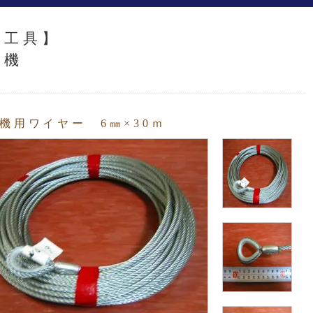
瓦工具】
揚機
機用ワイヤー 6㎜×30ｍ