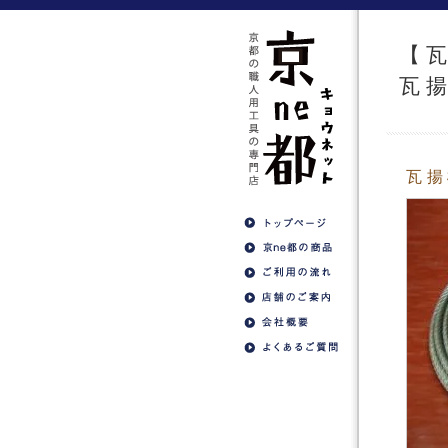
【
瓦
瓦揚