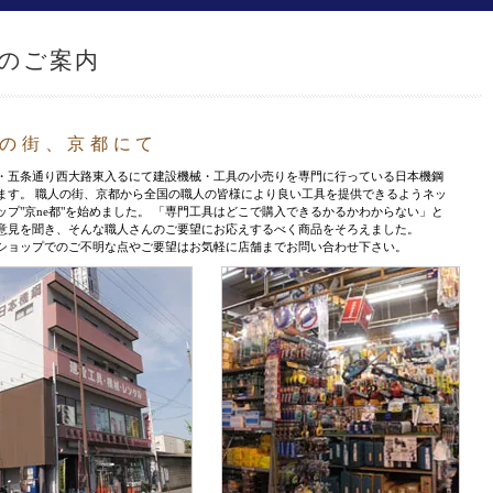
のご案内
の街、京都にて
・五条通り西大路東入るにて建設機械・工具の小売りを専門に行っている日本機鋼
ます。 職人の街、京都から全国の職人の皆様により良い工具を提供できるようネッ
ップ"京ne都"を始めました。 「専門工具はどこで購入できるかるかわからない」と
意見を聞き、そんな職人さんのご要望にお応えするべく商品をそろえました。
ショップでのご不明な点やご要望はお気軽に店舗までお問い合わせ下さい。