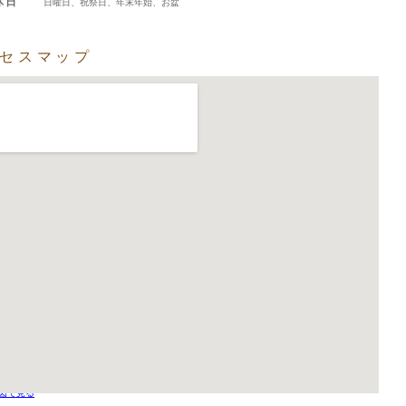
休日
日曜日、祝祭日、年末年始、お盆
セスマップ
図で見る