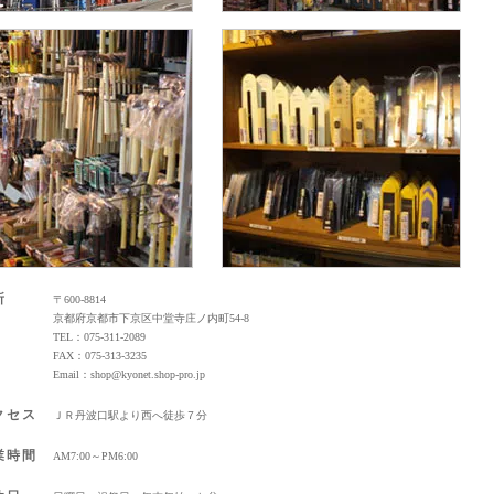
所
〒600-8814
京都府京都市下京区中堂寺庄ノ内町54-8
TEL：075-311-2089
FAX：075-313-3235
Email：shop@kyonet.shop-pro.jp
クセス
ＪＲ丹波口駅より西へ徒歩７分
業時間
AM7:00～PM6:00