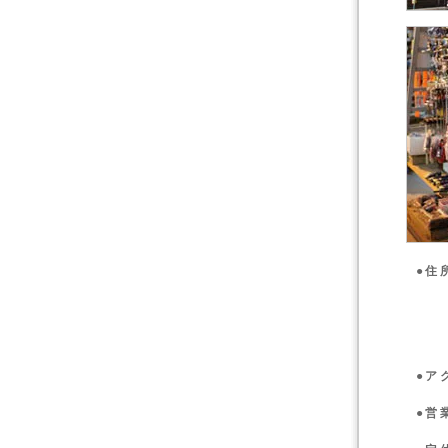
●住
●ア
●営