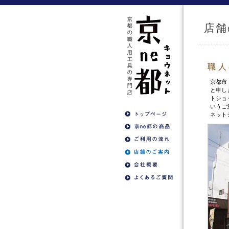
店舗
職人
京都市
と申し
トショ
いうご
ネット