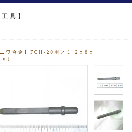
石工具】
ミ
ニワ合金】FCH-20用ノミ 2ｘ8ｘ
mm)