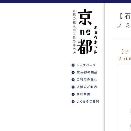
【
ノ
【ナ
25(